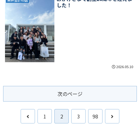
糸井会計の話
した！
2026.05.10
次のページ
前
次
1
2
3
98
へ
へ