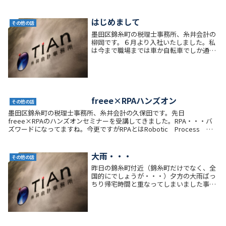
婚を認めた。め...
はじめまして
その他の話
墨田区錦糸町の税理士事務所、糸井会計の
柳岡です。６月より入社いたしました。私
は今まで職場までは車か自転車でしか通勤
したことがなく、ここで人生で初めての電
車通勤をしています。家族や友達からは、
電車通勤大変でしょう？なんてよく言われ
ますが、私は...
freee×RPAハンズオン
その他の話
墨田区錦糸町の税理士事務所、糸井会計の久保田です。先日
freee×RPAのハンズオンセミナーを受講してきました。RPA・・・バ
ズワードになってますね。今更ですがRPAとはRobotic Process
Automationの略でロボットによ...
大雨・・・
その他の話
昨日の錦糸町付近（錦糸町だけでなく、全
国的にでしょうが・・・）夕方の大雨ばっ
ちり帰宅時間と重なってしまいました事務
所→保育園→自宅と自転車で帰っているの
ですがずっと雨私も子供も大濡れでした子
供は、「なんだこれー」と大喜びでしたし
私も雨女なん...