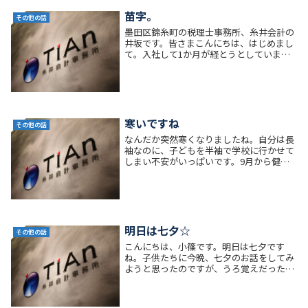
苗字。
その他の話
墨田区錦糸町の税理士事務所、糸井会計の
井坂です。皆さまこんにちは、はじめまし
て。入社して1か月が経とうとしていま
す。「井坂」は、それほどメジャーな苗字
ではないと思っていますが、以前の職場の
先輩に「三坂」さんというかたがおり、発
音してみると「...
寒いですね
その他の話
なんだか突然寒くなりましたね。自分は長
袖なのに、子どもを半袖で学校に行かせて
しまい不安がいっぱいです。9月から健康
保険・厚生年金保険の保険料増額のお知ら
せがございました。毎年上がっていくとは
わかっていてもイラっとしてしまいます皆
様も風邪など...
明日は七夕☆
その他の話
こんにちは、小篠です。明日は七夕です
ね。子供たちに今晩、七夕のお話をしてみ
ようと思ったのですが、うろ覚えだったた
め、早速調べてみました。織姫は天帝の娘
で、機織の上手な働き者の娘であった。夏
彦星もまた働き者であり、天帝は二人の結