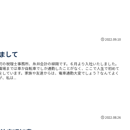
2022.09.10
まして
町の税理士事務所、糸井会計の柳岡です。６月より入社いたしました。
職場までは車か自転車でしか通勤したことがなく、ここで人生で初めて
をしています。家族や友達からは、電車通勤大変でしょう？なんてよく
、私は...
2022.08.26