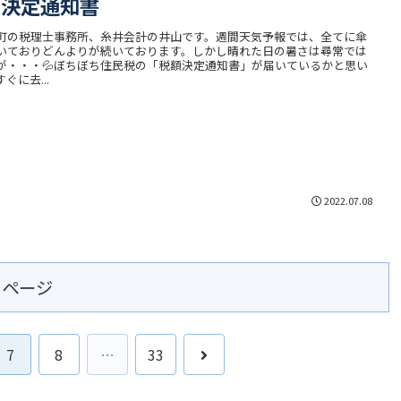
 決定通知書
町の税理士事務所、糸井会計の井山です。週間天気予報では、全てに傘
いておりどんよりが続いております。しかし晴れた日の暑さは尋常では
が・・・💦ぼちぼち住民税の「税額決定通知書」が届いているかと思い
ぐに去...
2022.07.08
のページ
次
7
8
…
33
へ