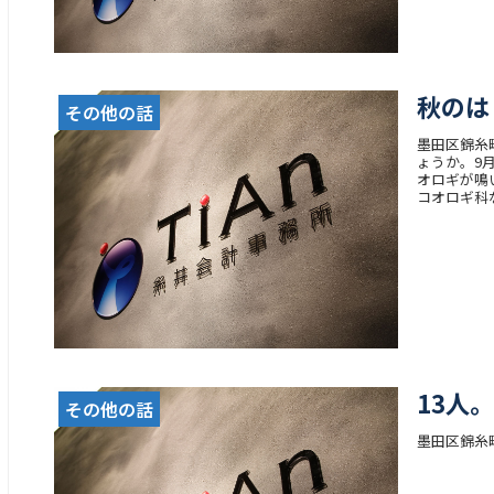
秋のは
その他の話
墨田区錦糸
ょうか。9
オロギが鳴
コオロギ科な.
13人。
その他の話
墨田区錦糸