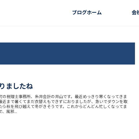
ブログホーム
会
りましたね
町の税理士事務所、糸井会計の井山です。最近めっきり寒くなってきま
最近まで暑くてまだ衣替えもできずにおりましたが、急いでダウンを取
た💦秋を飛び越えて冬がきそうです。これからどんどん忙しくなってま
、風邪...