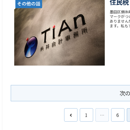
住民税
その他の話
墨田区錦糸
マークがつ
ありません
ます。私もす
次
前
1
…
6
へ