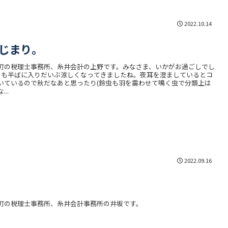
2022.10.14
じまり。
町の税理士事務所、糸井会計の上野です。みなさま、いかがお過ごしでし
月も半ばに入りだいぶ涼しくなってきましたね。夜耳を澄ましているとコ
いているので秋だなあと思ったり(鈴虫も羽を震わせて鳴く虫で分類上は
..
2022.09.16
町の税理士事務所、糸井会計事務所の井坂です。