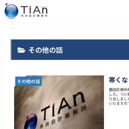
その他の話
寒くな
その他の話
墨田区錦糸
した。つい
り出しまし
いりますので